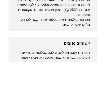
מדמה זכוכית בחצי מהמשקל (1200 ק"ג לקוב לעומת
זכוכית כ 2500 ק"ג). מגוון צבעים, עוביים, טקסטורות
ושקיפויות.
חסרונות בולטים: נשרט בקלות, שביר, קשה להדביק
בלי להשאיר סימנים.
יישומים נפוצים
תאורה, ריהוט, מודלים, שילוט, שבלונות, מוצרי יצירה,
תפאורות, עבודות אומנות. אקססוריז, אביזרי תצוגה
ומוצרי קד״מ ופרסום שונים.
עיבוד וגימור
פני השטח נותרים חלקים ונקיים כך שאינו מצריך
עיבוד נוסף לאחר החיתוך.