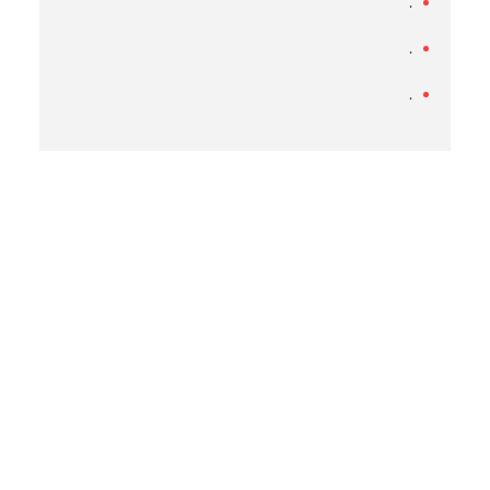
.
.
.