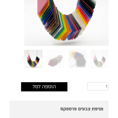
כמות
הוספה לסל
של
מניפת
צבעים
פרספקס
מניפת צבעים פרספקס