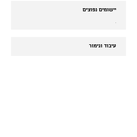
יישומים נפוצים
.
עיבוד וגימור
.
צרו קשר
03-6007997
054-8951599
studio@papercut.co.il
כתובת