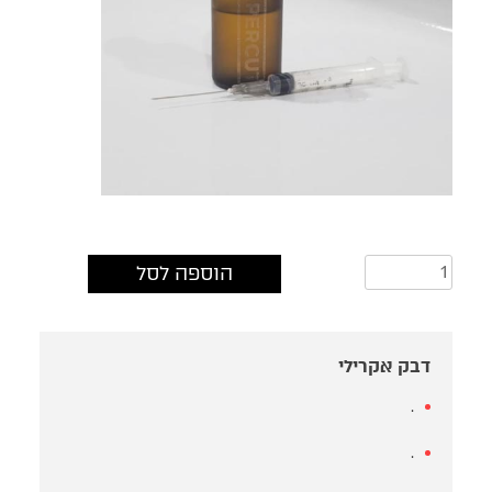
כמות
הוספה לסל
של
דבק
אקרילי
דבק אקרילי
.
.