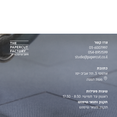
צרו קשר
03-6007997
054-8951599
studio@papercut.co.il
כתובת
אלפסי 3, תל אביב-יפו
מפת הגעה
שעות פעילות
ראשון עד חמישי: 8:30 - 17:30
תקנון ותנאי שימוש
תקנון ותנאי שימוש