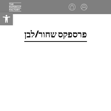
Ski
פתח סרגל
t
conten
פרספקס שחור/לבן